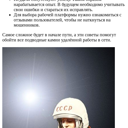
нарабатывается опыт. В будущем необходимо учитывать
свои ошибки и стараться их исправлять.
Для выбора рабочей платформы нужно ознакомиться с
отзывами пользователей, чтобы не наткнуться на
мошенников.
Самое сложное будет в начале пути, а эти советы помогут
обойти все подводные камни удалённой работы в сети.