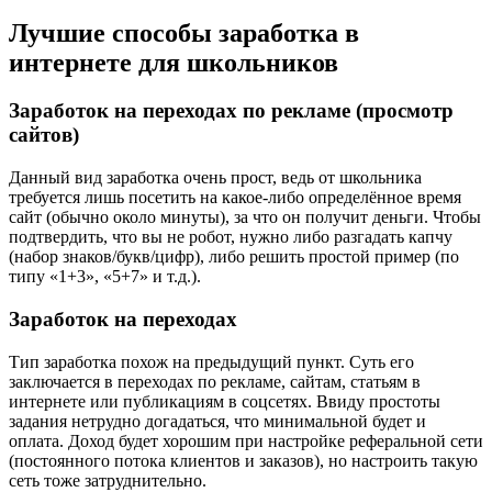
Лучшие способы заработка в
интернете для школьников
Заработок на переходах по рекламе (просмотр
сайтов)
Данный вид заработка очень прост, ведь от школьника
требуется лишь посетить на какое-либо определённое время
сайт (обычно около минуты), за что он получит деньги. Чтобы
подтвердить, что вы не робот, нужно либо разгадать капчу
(набор знаков/букв/цифр), либо решить простой пример (по
типу «1+3», «5+7» и т.д.).
Заработок на переходах
Тип заработка похож на предыдущий пункт. Суть его
заключается в переходах по рекламе, сайтам, статьям в
интернете или публикациям в соцсетях. Ввиду простоты
задания нетрудно догадаться, что минимальной будет и
оплата. Доход будет хорошим при настройке реферальной сети
(постоянного потока клиентов и заказов), но настроить такую
сеть тоже затруднительно.