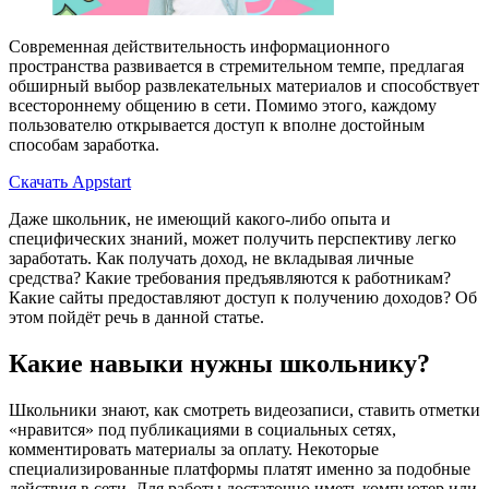
Современная действительность информационного
пространства развивается в стремительном темпе, предлагая
обширный выбор развлекательных материалов и способствует
всестороннему общению в сети. Помимо этого, каждому
пользователю открывается доступ к вполне достойным
способам заработка.
Скачать Appstart
Даже школьник, не имеющий какого-либо опыта и
специфических знаний, может получить перспективу легко
заработать. Как получать доход, не вкладывая личные
средства? Какие требования предъявляются к работникам?
Какие сайты предоставляют доступ к получению доходов? Об
этом пойдёт речь в данной статье.
Какие навыки нужны школьнику?
Школьники знают, как смотреть видеозаписи, ставить отметки
«нравится» под публикациями в социальных сетях,
комментировать материалы за оплату. Некоторые
специализированные платформы платят именно за подобные
действия в сети. Для работы достаточно иметь компьютер или