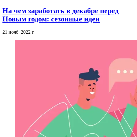
На чем заработать в декабре перед
Новым годом: сезонные идеи
21 нояб. 2022 г.