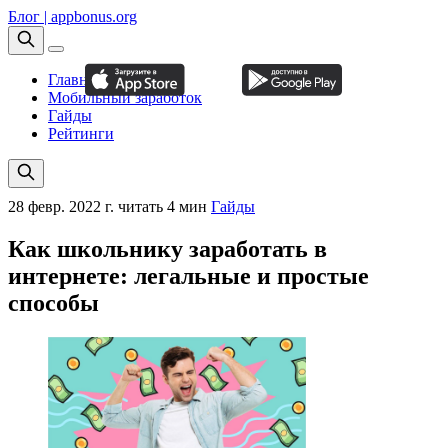
Блог | appbonus.org
Главная
Мобильный заработок
Гайды
Рейтинги
28 февр. 2022 г.
читать 4 мин
Гайды
Как школьнику заработать в
интернете: легальные и простые
способы