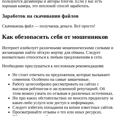
пользуются дизайнеры и авторы блогов. Если у вас есть
хорошая камера, это неплохой способ заработать.
Заработок на скачивании файлов
Скачиваешь файл — получаешь деньги. Всё просто!
Как обезопасить себя от мошенников
Интернет изобилует различными мошенническими схемами и
желающими найти лёгкую жертву для обмана. Следует
внимательно относиться к любым предложениям в сети.
Необходимо прислушаться к несложным рекомендациям:
Не стоит отвечать на предложения, которые вызывают
сомнения. Особенно на самые заманчивые.
Работу целесообразно рассматривать на сайтах с
высоким рейтингом и заслуженной репутацией. Об
этом можно узнать по отзывам в различных источниках.
Ни при каких обстоятельствах не вносить предоплату за
какие-либо услуги или доступ к информации.
Следует избегать попадания на копии известных сайтов.
Просматривайте отзывы о тех или иных ресурсах.