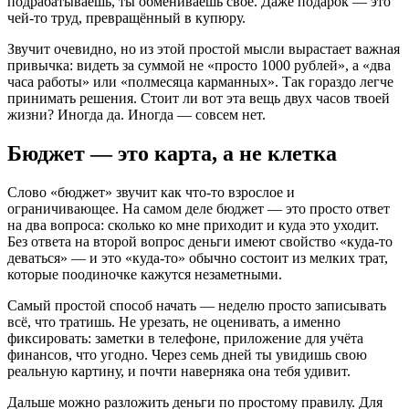
подрабатываешь, ты обмениваешь своё. Даже подарок — это
чей-то труд, превращённый в купюру.
Звучит очевидно, но из этой простой мысли вырастает важная
привычка: видеть за суммой не «просто 1000 рублей», а «два
часа работы» или «полмесяца карманных». Так гораздо легче
принимать решения. Стоит ли вот эта вещь двух часов твоей
жизни? Иногда да. Иногда — совсем нет.
Бюджет — это карта, а не клетка
Слово «бюджет» звучит как что-то взрослое и
ограничивающее. На самом деле бюджет — это просто ответ
на два вопроса: сколько ко мне приходит и куда это уходит.
Без ответа на второй вопрос деньги имеют свойство «куда-то
деваться» — и это «куда-то» обычно состоит из мелких трат,
которые поодиночке кажутся незаметными.
Самый простой способ начать — неделю просто записывать
всё, что тратишь. Не урезать, не оценивать, а именно
фиксировать: заметки в телефоне, приложение для учёта
финансов, что угодно. Через семь дней ты увидишь свою
реальную картину, и почти наверняка она тебя удивит.
Дальше можно разложить деньги по простому правилу. Для